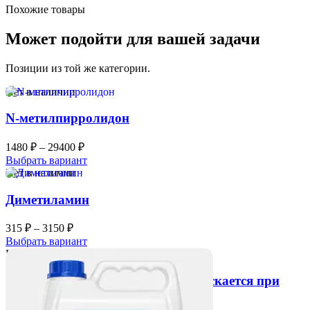
Похожие товары
Может подойти для вашей задачи
Позиции из той же категории.
Нет в наличии
N-метилпирролидон
Диапазон
1480
₽
–
29400
₽
цен:
Выбрать вариант
1480 ₽
Нет в наличии
–
Диметиламин
29400 ₽
Диапазон
315
₽
–
3150
₽
цен:
Выбрать вариант
315 ₽
Нет в наличии
–
Серная кислота (Прекурсор, отпускается при
3150 ₽
соблюдении правил оборота)