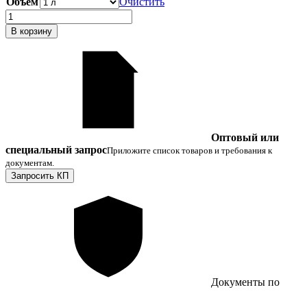
Объем
Очистить
9750 ₽
Количество
товара
В корзину
Метилен
хлористый​
(ДХМ
·
дихлорметан)
Оптовый или
специальный запрос
Приложите список товаров и требования к
документам.
Запросить КП
Документы по