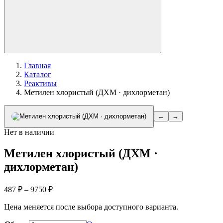
Главная
Каталог
Реактивы
Метилен хлористый​ (ДХМ · дихлорметан)
←
→
Нет в наличии
Метилен хлористый​ (ДХМ ·
дихлорметан)
Диапазон
487
₽
–
9750
₽
цен:
Цена меняется после выбора доступного варианта.
487 ₽
–