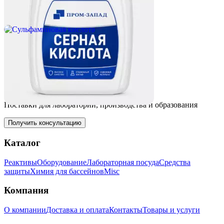
Диапазон
378
₽
–
3780
₽
цен:
Выбрать вариант
378 ₽
Нет в наличии
–
Сульфаминовая кислота
3780 ₽
320
₽
Выбрать вариант
Поставки для лабораторий, производства и образования
Получить консультацию
Каталог
Реактивы
Оборудование
Лабораторная посуда
Средства
защиты
Химия для бассейнов
Misc
Компания
О компании
Доставка и оплата
Контакты
Товары и услуги