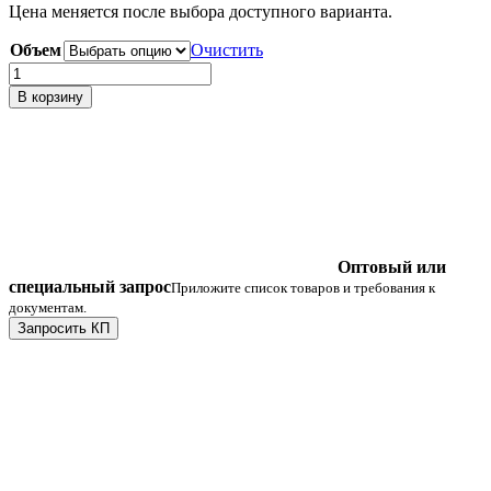
Цена меняется после выбора доступного варианта.
8400 ₽
–
Объем
Очистить
22000 ₽
Количество
товара
В корзину
Насос
вакуумный
одноступенчатый
Оптовый или
специальный запрос
Приложите список товаров и требования к
документам.
Запросить КП