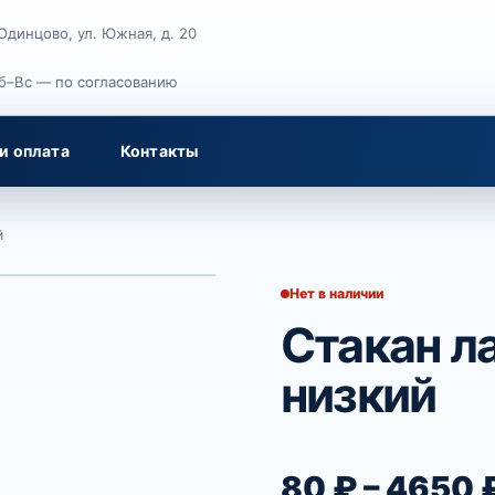
 Одинцово, ул. Южная, д. 20
Сб–Вс — по согласованию
и оплата
Контакты
й
→
Нет в наличии
Стакан л
низкий
80
₽
–
4650