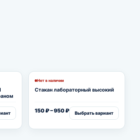
Нет в наличии
1
Стакан лабораторный высокий
раном
Диапазон цен: 150 ₽ – 950
150
₽
–
950
₽
риант
Выбрать вариант